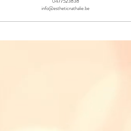
0477523838
info@estheticnathalie.be