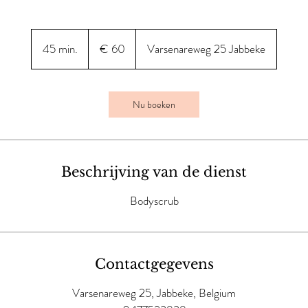
60
euro
45 min.
4
€ 60
Varsenareweg 25 Jabbeke
5
m
i
Nu boeken
n
.
Beschrijving van de dienst
Bodyscrub
Contactgegevens
Varsenareweg 25, Jabbeke, Belgium