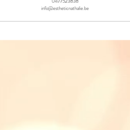
0477523838
info@estheticnathalie.be