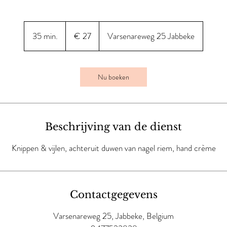
27
euro
35 min.
3
€ 27
Varsenareweg 25 Jabbeke
5
m
i
Nu boeken
n
.
Beschrijving van de dienst
Knippen & vijlen, achteruit duwen van nagel riem, hand crème
Contactgegevens
Varsenareweg 25, Jabbeke, Belgium