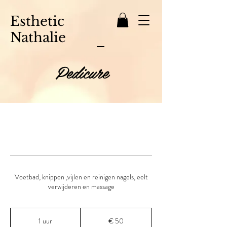
Esthetic
Nathalie
Pedicure
Voetbad, knippen ,vijlen en reinigen nagels, eelt
verwijderen en massage
50
euro
1 uur
1
€ 50