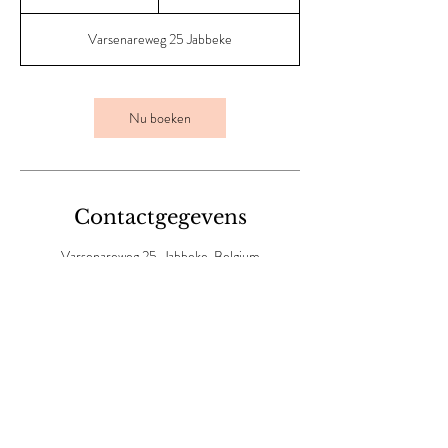
u
u
Varsenareweg 25 Jabbeke
Nu boeken
Contactgegevens
Varsenareweg 25, Jabbeke, Belgium
0477523838
info@estheticnathalie.be
Terug naar alle verzorgingen