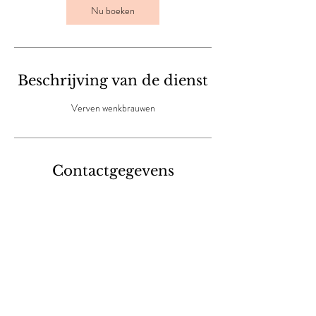
Nu boeken
Beschrijving van de dienst
Verven wenkbrauwen
Contactgegevens
Varsenareweg 25, Jabbeke, Belgium
0477523838
info@estheticnathalie.be
Terug naar alle verzorgingen