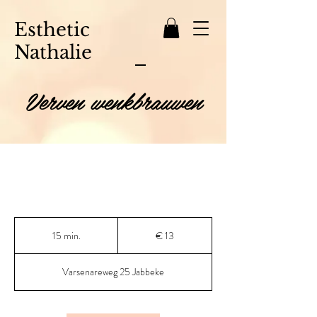
Esthetic
Nathalie
Verven wenkbrauwen
13
euro
15 min.
1
€ 13
5
m
Varsenareweg 25 Jabbeke
i
n
.